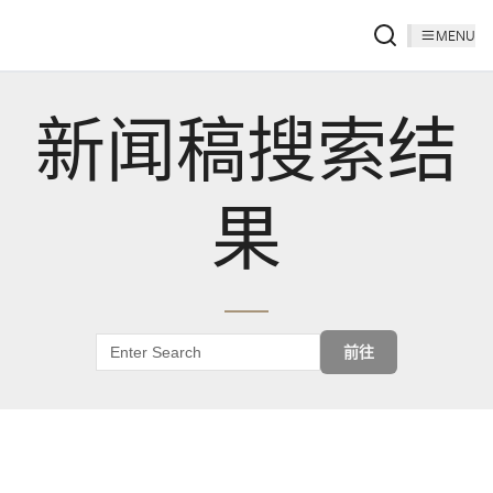
MENU
新闻稿搜索结
果
前往