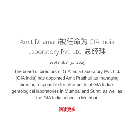
Amit Dhamani被任命为 GIA India
Laboratory Pvt. Ltd. 总经理
September 30, 2025
The board of directors of GIA India Laboratory Pvt. Ltd.
(GIA India) has appointed Amit Pratihari as managing
director, responsible for all aspects of GIA India’s
gemological laboratories in Mumbai and Surat, as well as
the GIA India school in Mumbai.
阅读更多