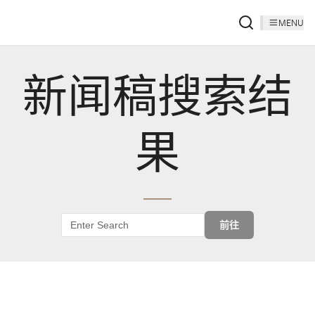
MENU
新闻稿搜索结
果
前往