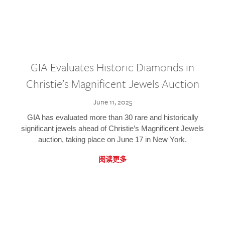
GIA Evaluates Historic Diamonds in
Christie’s Magnificent Jewels Auction
June 11, 2025
GIA has evaluated more than 30 rare and historically
significant jewels ahead of Christie’s Magnificent Jewels
auction, taking place on June 17 in New York.
阅读更多