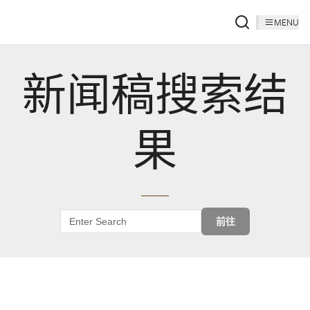
MENU
新闻稿搜索结
果
前往