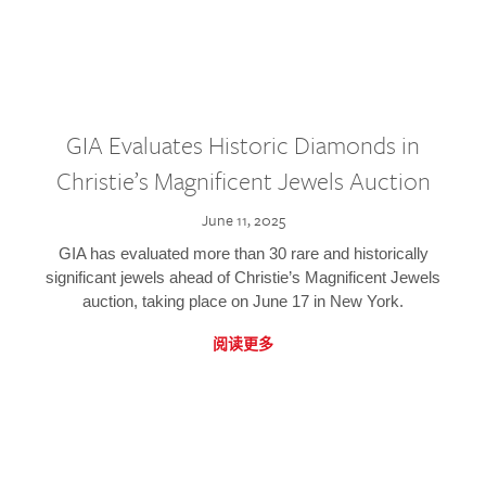
GIA Evaluates Historic Diamonds in
Christie’s Magnificent Jewels Auction
June 11, 2025
GIA has evaluated more than 30 rare and historically
significant jewels ahead of Christie’s Magnificent Jewels
auction, taking place on June 17 in New York.
阅读更多