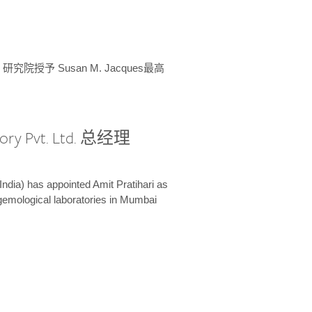
授予 Susan M. Jacques最高
ory Pvt. Ltd. 总经理
India) has appointed Amit Pratihari as
 gemological laboratories in Mumbai