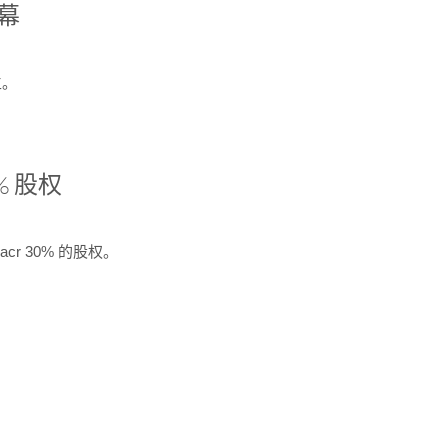
开幕
生。
% 股权
cr 30% 的股权。