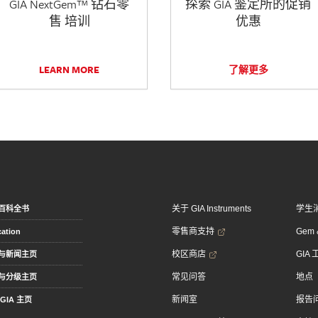
GIA NextGem™ 钻石零
探索 GIA 鉴定所的促销
售 培训
优惠
LEARN MORE
了解更多
关于 GIA Instruments
学生
百科全书
零售商支持
Gem &
ation
校区商店
GIA
与新闻主页
常见问答
地点
与分级主页
新闻室
报告
GIA 主页