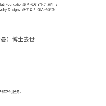
ellati Foundation联合颁发了第九届年度
 in Jewelry Design，获奖者为 GIA 卡尔斯
治·罗斯曼）博士去世
定报告和新的服务。