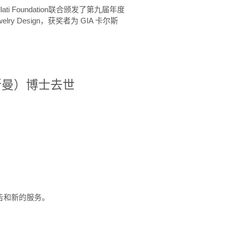
ellati Foundation联合颁发了第九届年度
 in Jewelry Design，获奖者为 GIA 卡尔斯
治·罗斯曼）博士去世
定报告和新的服务。