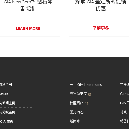
GIA NextGem™ 钻石零
探索 GIA 鉴定所的促销
售 培训
优惠
LEARN MORE
了解更多
关于 GIA Instruments
学生
百科全书
零售商支持
Gem &
ation
校区商店
GIA
与新闻主页
常见问答
地点
与分级主页
新闻室
报告
GIA 主页