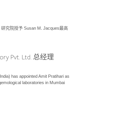
授予 Susan M. Jacques最高
ory Pvt. Ltd. 总经理
India) has appointed Amit Pratihari as
 gemological laboratories in Mumbai