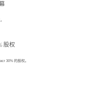
开幕
生。
% 股权
cr 30% 的股权。