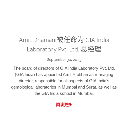
Amit Dhamani被任命为 GIA India
Laboratory Pvt. Ltd. 总经理
September 30, 2025
The board of directors of GIA India Laboratory Pvt. Ltd.
(GIA India) has appointed Amit Pratihari as managing
director, responsible for all aspects of GIA India’s
gemological laboratories in Mumbai and Surat, as well as
the GIA India school in Mumbai.
阅读更多