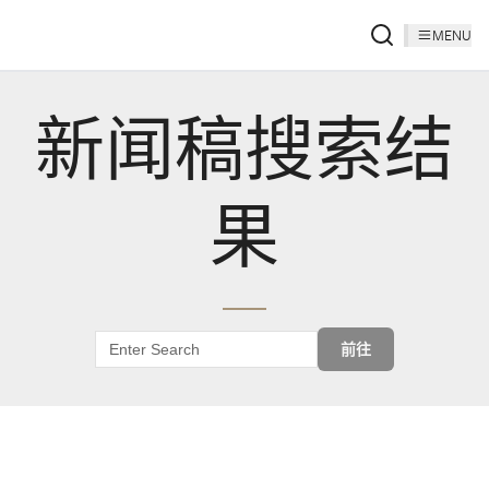
MENU
新闻稿搜索结
果
前往