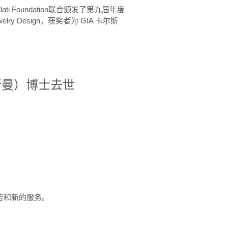
ellati Foundation联合颁发了第九届年度
 in Jewelry Design，获奖者为 GIA 卡尔斯
治·罗斯曼）博士去世
定报告和新的服务。