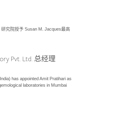
授予 Susan M. Jacques最高
ory Pvt. Ltd. 总经理
India) has appointed Amit Pratihari as
 gemological laboratories in Mumbai