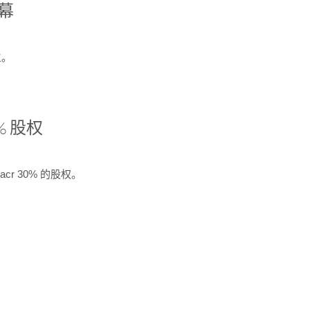
开幕
生。
% 股权
cr 30% 的股权。