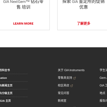
GIA NextGem™ 钻石零
探索 GIA 鉴定所的促销
售 培训
优惠
LEARN MORE
了解更多
关于 GIA Instruments
学生
百科全书
零售商支持
Gem &
ation
校区商店
GIA
与新闻主页
常见问答
地点
与分级主页
新闻室
报告
GIA 主页