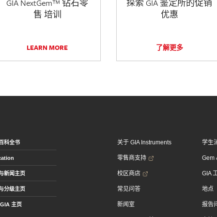
GIA NextGem™ 钻石零
探索 GIA 鉴定所的促销
售 培训
优惠
LEARN MORE
了解更多
关于 GIA Instruments
学生
百科全书
零售商支持
Gem &
ation
校区商店
GIA
与新闻主页
常见问答
地点
与分级主页
新闻室
报告
GIA 主页