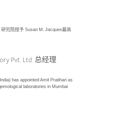
授予 Susan M. Jacques最高
ory Pvt. Ltd. 总经理
India) has appointed Amit Pratihari as
 gemological laboratories in Mumbai