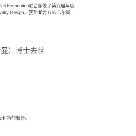
ellati Foundation联合颁发了第九届年度
 in Jewelry Design，获奖者为 GIA 卡尔斯
治·罗斯曼）博士去世
定报告和新的服务。