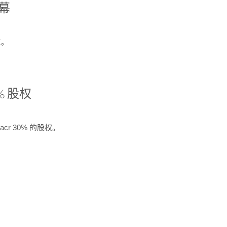
开幕
生。
% 股权
cr 30% 的股权。