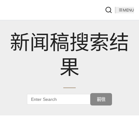
MENU
新闻稿搜索结
果
前往