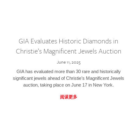
GIA Evaluates Historic Diamonds in
Christie’s Magnificent Jewels Auction
June 11, 2025
GIA has evaluated more than 30 rare and historically
significant jewels ahead of Christie’s Magnificent Jewels
auction, taking place on June 17 in New York.
阅读更多