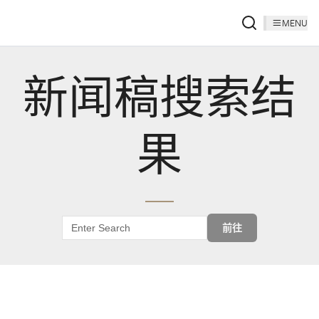
MENU
新闻稿搜索结
果
前往