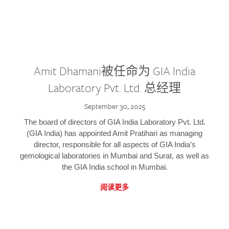
Amit Dhamani被任命为 GIA India
Laboratory Pvt. Ltd. 总经理
September 30, 2025
The board of directors of GIA India Laboratory Pvt. Ltd.
(GIA India) has appointed Amit Pratihari as managing
director, responsible for all aspects of GIA India’s
gemological laboratories in Mumbai and Surat, as well as
the GIA India school in Mumbai.
阅读更多