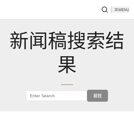
MENU
新闻稿搜索结
果
前往