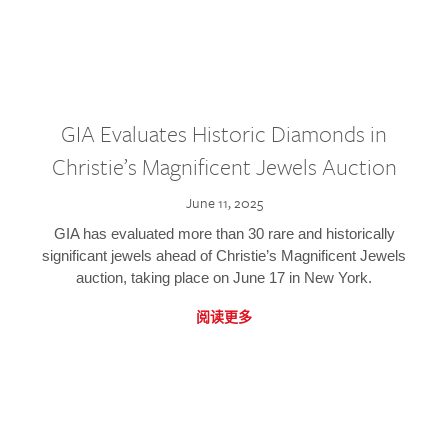
GIA Evaluates Historic Diamonds in
Christie’s Magnificent Jewels Auction
June 11, 2025
GIA has evaluated more than 30 rare and historically
significant jewels ahead of Christie’s Magnificent Jewels
auction, taking place on June 17 in New York.
阅读更多