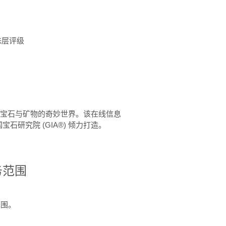
珠层评级
™ 体验宝石与矿物的奇妙世界。该在线信息
石研究院 (GIA®) 倾力打造。
务范围
范围。