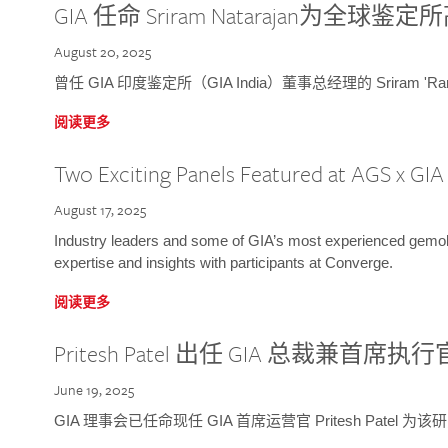
GIA 任命 Sriram Natarajan为全
August 20, 2025
曾任 GIA 印度鉴定所（GIA India）董事总经理的 Sriram 'Ra
阅读更多
Two Exciting Panels Featured at AGS x GI
August 17, 2025
Industry leaders and some of GIA’s most experienced gemolog
expertise and insights with participants at Converge.
阅读更多
Pritesh Patel 出任 GIA 总裁兼首席执行
June 19, 2025
GIA 理事会已任命现任 GIA 首席运营官 Pritesh Patel