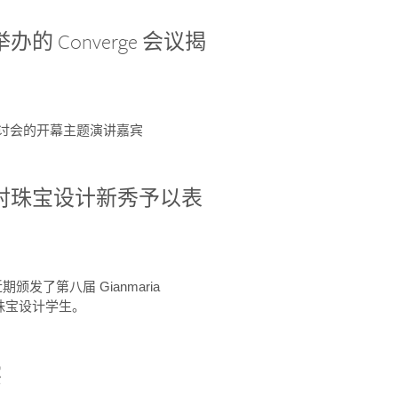
办的 Converge 会议揭
ge 研讨会的开幕主题演讲嘉宾
GIA 共同对珠宝设计新秀予以表
于近期颁发了第八届 Gianmaria
A 珠宝设计学生。
察