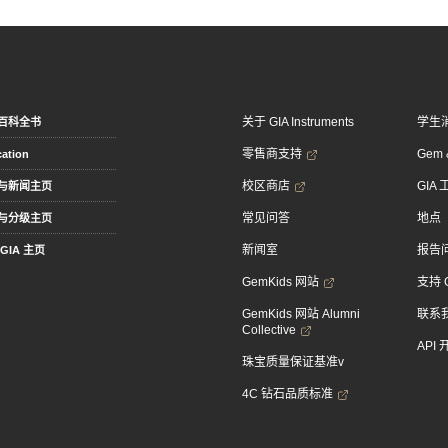
关于 GIA Instruments
学生
百科全书
零售商支持
Gem &
ation
校区商店
GIA
与新闻主页
常见问答
地点
与分级主页
新闻室
报告
GIA 主页
GemKids 网站
支持 
GemKids 网站 Alumni
联系
Collective
API
珠宝质量保证基准v
4C 钻石品质标准