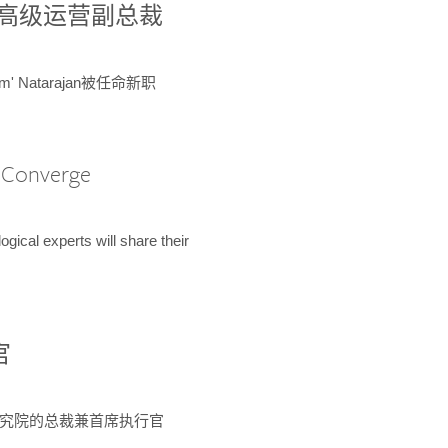
球鉴定所高级运营副总裁
m' Natarajan被任命新职
A Converge
ical experts will share their
官
 为该研究院的总裁兼首席执行官