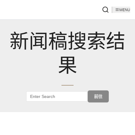
MENU
新闻稿搜索结
果
前往