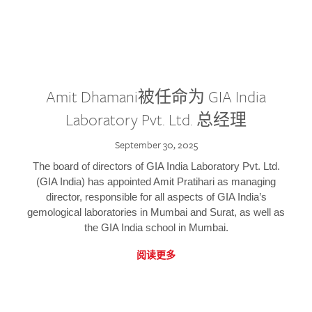
Amit Dhamani被任命为 GIA India
Laboratory Pvt. Ltd. 总经理
September 30, 2025
The board of directors of GIA India Laboratory Pvt. Ltd.
(GIA India) has appointed Amit Pratihari as managing
director, responsible for all aspects of GIA India’s
gemological laboratories in Mumbai and Surat, as well as
the GIA India school in Mumbai.
阅读更多