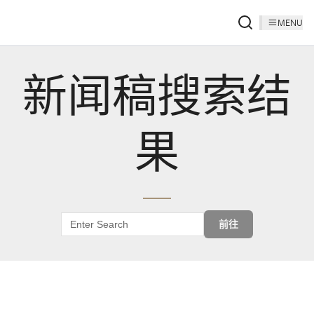
MENU
新闻稿搜索结
果
前往