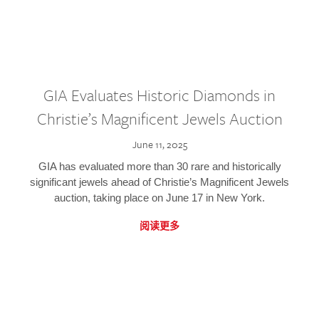
GIA Evaluates Historic Diamonds in
Christie’s Magnificent Jewels Auction
June 11, 2025
GIA has evaluated more than 30 rare and historically
significant jewels ahead of Christie’s Magnificent Jewels
auction, taking place on June 17 in New York.
阅读更多