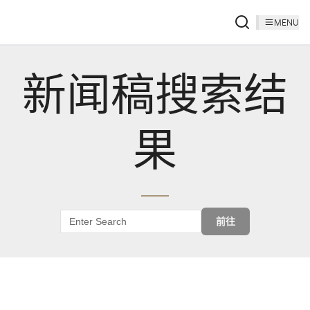
MENU
新闻稿搜索结
果
前往