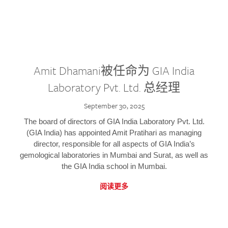
Amit Dhamani被任命为 GIA India
Laboratory Pvt. Ltd. 总经理
September 30, 2025
The board of directors of GIA India Laboratory Pvt. Ltd.
(GIA India) has appointed Amit Pratihari as managing
director, responsible for all aspects of GIA India’s
gemological laboratories in Mumbai and Surat, as well as
the GIA India school in Mumbai.
阅读更多