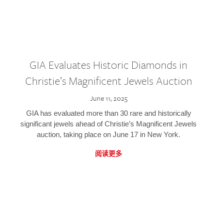
GIA Evaluates Historic Diamonds in
Christie’s Magnificent Jewels Auction
June 11, 2025
GIA has evaluated more than 30 rare and historically
significant jewels ahead of Christie’s Magnificent Jewels
auction, taking place on June 17 in New York.
阅读更多