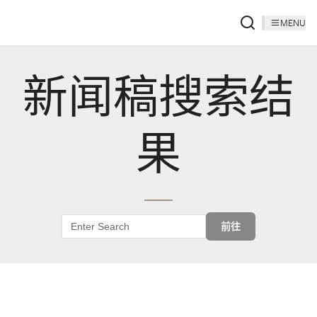
MENU
新闻稿搜索结
果
前往