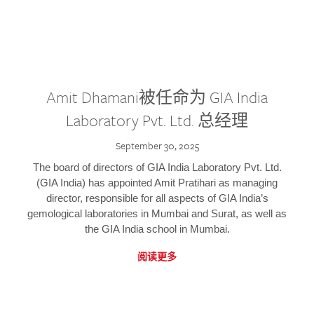
Amit Dhamani被任命为 GIA India
Laboratory Pvt. Ltd. 总经理
September 30, 2025
The board of directors of GIA India Laboratory Pvt. Ltd.
(GIA India) has appointed Amit Pratihari as managing
director, responsible for all aspects of GIA India’s
gemological laboratories in Mumbai and Surat, as well as
the GIA India school in Mumbai.
阅读更多