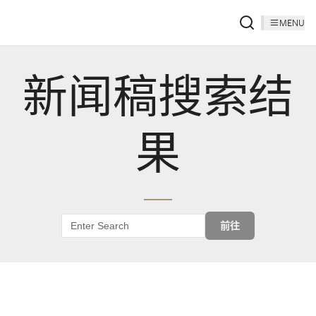
MENU
新闻稿搜索结
果
前往