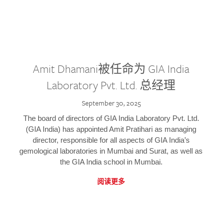
Amit Dhamani被任命为 GIA India
Laboratory Pvt. Ltd. 总经理
September 30, 2025
The board of directors of GIA India Laboratory Pvt. Ltd.
(GIA India) has appointed Amit Pratihari as managing
director, responsible for all aspects of GIA India’s
gemological laboratories in Mumbai and Surat, as well as
the GIA India school in Mumbai.
阅读更多