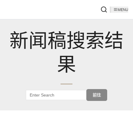
MENU
新闻稿搜索结
果
前往