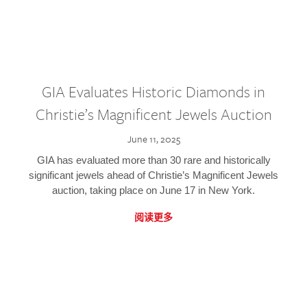
GIA Evaluates Historic Diamonds in
Christie’s Magnificent Jewels Auction
June 11, 2025
GIA has evaluated more than 30 rare and historically
significant jewels ahead of Christie’s Magnificent Jewels
auction, taking place on June 17 in New York.
阅读更多