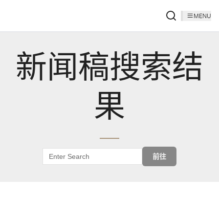
MENU
新闻稿搜索结
果
前往