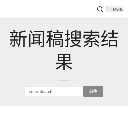
MENU
新闻稿搜索结
果
前往