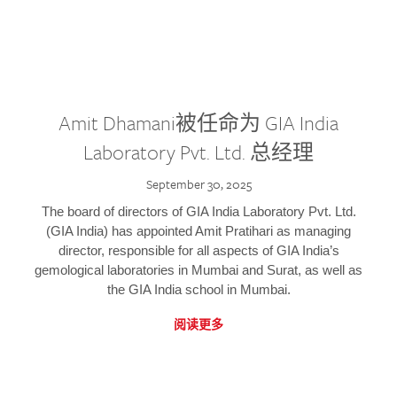
Amit Dhamani被任命为 GIA India
Laboratory Pvt. Ltd. 总经理
September 30, 2025
The board of directors of GIA India Laboratory Pvt. Ltd.
(GIA India) has appointed Amit Pratihari as managing
director, responsible for all aspects of GIA India’s
gemological laboratories in Mumbai and Surat, as well as
the GIA India school in Mumbai.
阅读更多