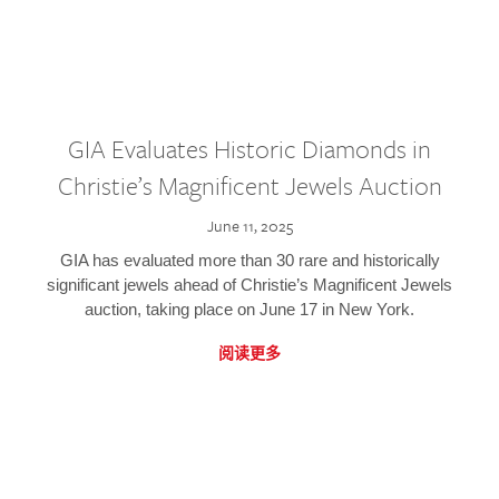
GIA Evaluates Historic Diamonds in
Christie’s Magnificent Jewels Auction
June 11, 2025
GIA has evaluated more than 30 rare and historically
significant jewels ahead of Christie’s Magnificent Jewels
auction, taking place on June 17 in New York.
阅读更多