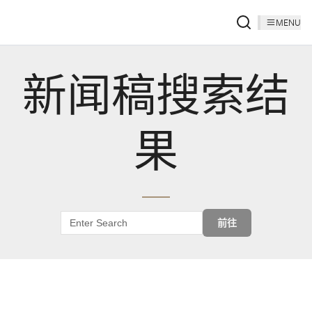
MENU
新闻稿搜索结
果
前往