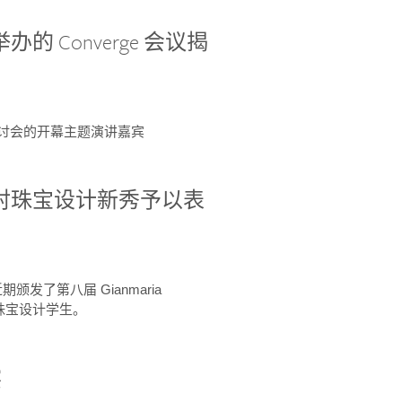
办的 Converge 会议揭
ge 研讨会的开幕主题演讲嘉宾
GIA 共同对珠宝设计新秀予以表
于近期颁发了第八届 Gianmaria
A 珠宝设计学生。
察