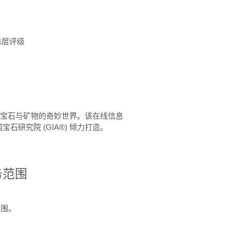
珠层评级
™ 体验宝石与矿物的奇妙世界。该在线信息
石研究院 (GIA®) 倾力打造。
务范围
范围。