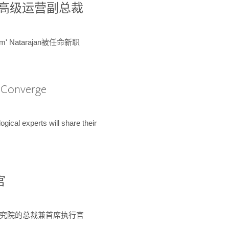
球鉴定所高级运营副总裁
m' Natarajan被任命新职
A Converge
ical experts will share their
官
 为该研究院的总裁兼首席执行官