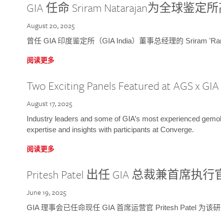
GIA 任命 Sriram Natarajan为全
August 20, 2025
曾任 GIA 印度鉴定所（GIA India）董事总经理的 Sriram 'Ra
阅读更多
Two Exciting Panels Featured at AGS x GI
August 17, 2025
Industry leaders and some of GIA’s most experienced gemolog
expertise and insights with participants at Converge.
阅读更多
Pritesh Patel 出任 GIA 总裁兼首席执行
June 19, 2025
GIA 理事会已任命现任 GIA 首席运营官 Pritesh Patel