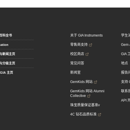
关于 GIA Instruments
学生
百科全书
零售商支持
Gem &
ation
校区商店
GIA
与新闻主页
常见问答
地点
与分级主页
新闻室
报告
GIA 主页
GemKids 网站
支持 
GemKids 网站 Alumni
联系
Collective
API
珠宝质量保证基准v
4C 钻石品质标准