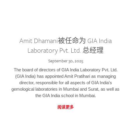
Amit Dhamani被任命为 GIA India
Laboratory Pvt. Ltd. 总经理
September 30, 2025
The board of directors of GIA India Laboratory Pvt. Ltd.
(GIA India) has appointed Amit Pratihari as managing
director, responsible for all aspects of GIA India’s
gemological laboratories in Mumbai and Surat, as well as
the GIA India school in Mumbai.
阅读更多