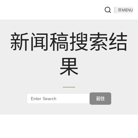
MENU
新闻稿搜索结
果
前往