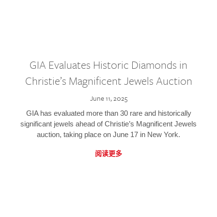
GIA Evaluates Historic Diamonds in
Christie’s Magnificent Jewels Auction
June 11, 2025
GIA has evaluated more than 30 rare and historically
significant jewels ahead of Christie’s Magnificent Jewels
auction, taking place on June 17 in New York.
阅读更多