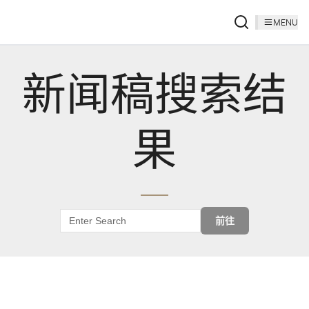
MENU
新闻稿搜索结
果
前往