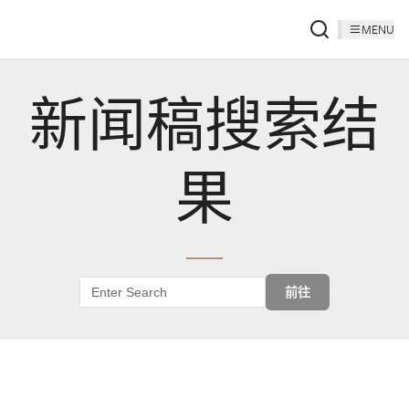
MENU
新闻稿搜索结
果
前往