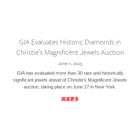
GIA Evaluates Historic Diamonds in
Christie’s Magnificent Jewels Auction
June 11, 2025
GIA has evaluated more than 30 rare and historically
significant jewels ahead of Christie’s Magnificent Jewels
auction, taking place on June 17 in New York.
阅读更多