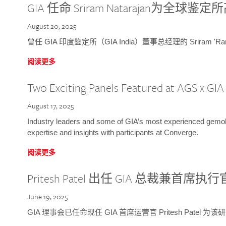
GIA 任命 Sriram Natarajan为全
August 20, 2025
曾任 GIA 印度鉴定所（GIA India）董事总经理的 Sriram 'Ra
阅读更多
Two Exciting Panels Featured at AGS x GI
August 17, 2025
Industry leaders and some of GIA’s most experienced gemolog
expertise and insights with participants at Converge.
阅读更多
Pritesh Patel 出任 GIA 总裁兼首席执行
June 19, 2025
GIA 理事会已任命现任 GIA 首席运营官 Pritesh Patel