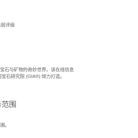
珠层评级
™ 体验宝石与矿物的奇妙世界。该在线信息
石研究院 (GIA®) 倾力打造。
务范围
范围。