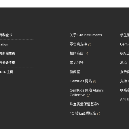
关于 GIA Instruments
学生
百科全书
零售商支持
Gem &
ation
校区商店
GIA
与新闻主页
常见问答
地点
与分级主页
新闻室
报告
GIA 主页
GemKids 网站
支持 
GemKids 网站 Alumni
联系
Collective
API
珠宝质量保证基准v
4C 钻石品质标准