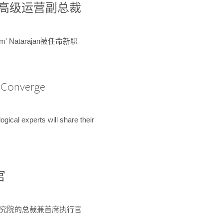
球鉴定所高级运营副总裁
m' Natarajan被任命新职
A Converge
ical experts will share their
官
 为该研究院的总裁兼首席执行官