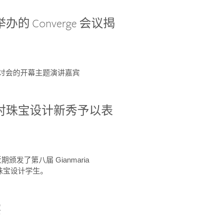
办的 Converge 会议揭
ge 研讨会的开幕主题演讲嘉宾
GIA 共同对珠宝设计新秀予以表
于近期颁发了第八届 Gianmaria
A 珠宝设计学生。
察