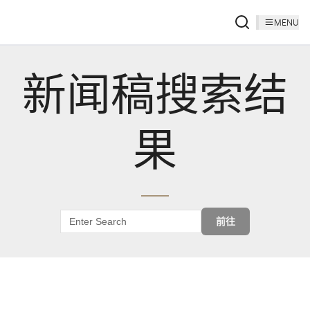
MENU
新闻稿搜索结
果
前往