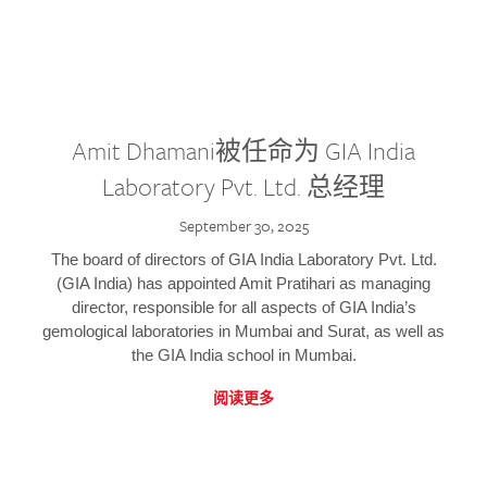
Amit Dhamani被任命为 GIA India
Laboratory Pvt. Ltd. 总经理
September 30, 2025
The board of directors of GIA India Laboratory Pvt. Ltd.
(GIA India) has appointed Amit Pratihari as managing
director, responsible for all aspects of GIA India’s
gemological laboratories in Mumbai and Surat, as well as
the GIA India school in Mumbai.
阅读更多