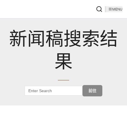
MENU
新闻稿搜索结
果
前往