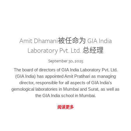
Amit Dhamani被任命为 GIA India
Laboratory Pvt. Ltd. 总经理
September 30, 2025
The board of directors of GIA India Laboratory Pvt. Ltd.
(GIA India) has appointed Amit Pratihari as managing
director, responsible for all aspects of GIA India’s
gemological laboratories in Mumbai and Surat, as well as
the GIA India school in Mumbai.
阅读更多