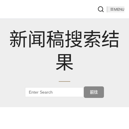
MENU
新闻稿搜索结
果
前往