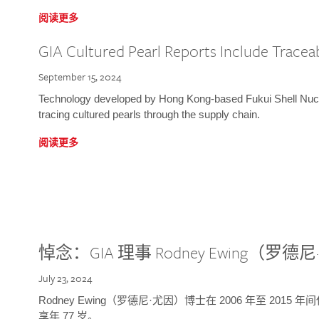
阅读更多
GIA Cultured Pearl Reports Include Traceab
September 15, 2024
Technology developed by Hong Kong-based Fukui Shell Nucle
tracing cultured pearls through the supply chain.
阅读更多
悼念：GIA 理事 Rodney Ewing（罗
July 23, 2024
Rodney Ewing（罗德尼·尤因）博士在 2006 年至 2015
享年 77 岁。