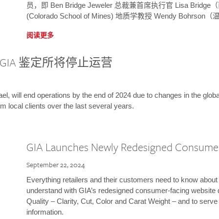
员，即 Ben Bridge Jeweler 总裁兼首席执行官 Lisa B
(Colorado School of Mines) 地质学教授 Wendy Bohr
阅读更多
GIA 鉴定所将停止运营
l, will end operations by the end of 2024 due to changes in the globa
m local clients over the last several years.
GIA Launches Newly Redesigned Consume
September 22, 2024
Everything retailers and their customers need to know about 
understand with GIA’s redesigned consumer-facing website 
Quality – Clarity, Cut, Color and Carat Weight – and to serv
information.