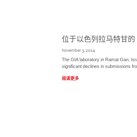
位于以色列拉马特甘的 
November 3, 2024
The GIA laboratory in Ramat Gan, Israe
significant declines in submissions fro
阅读更多