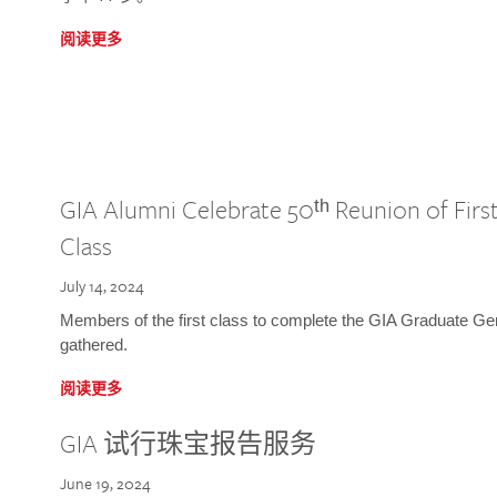
阅读更多
GIA Alumni Celebrate 50ᵗʰ Reunion of Fir
Class
July 14, 2024
Members of the first class to complete the GIA Graduate G
gathered.
阅读更多
GIA 试行珠宝报告服务
June 19, 2024