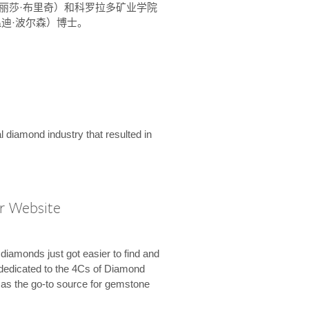
ridge（丽莎·布里奇）和科罗拉多矿业学院
son（温迪·波尔森）博士。
l diamond industry that resulted in
r Website
diamonds just got easier to find and
dedicated to the 4Cs of Diamond
e as the go-to source for gemstone