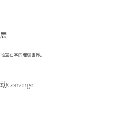
宝展
您体验宝石学的璀璨世界。
onverge