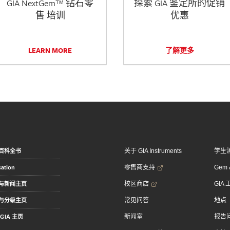
GIA NextGem™ 钻石零
探索 GIA 鉴定所的促销
售 培训
优惠
LEARN MORE
了解更多
关于 GIA Instruments
学生
百科全书
零售商支持
Gem &
ation
校区商店
GIA
与新闻主页
常见问答
地点
与分级主页
新闻室
报告
GIA 主页