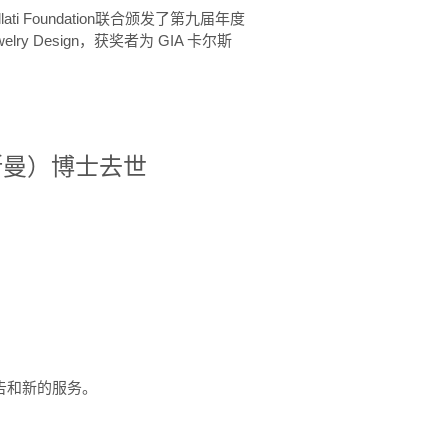
ellati Foundation联合颁发了第九届年度
 in Jewelry Design，获奖者为 GIA 卡尔斯
治·罗斯曼）博士去世
定报告和新的服务。