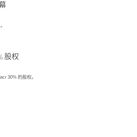
开幕
生。
% 股权
cr 30% 的股权。