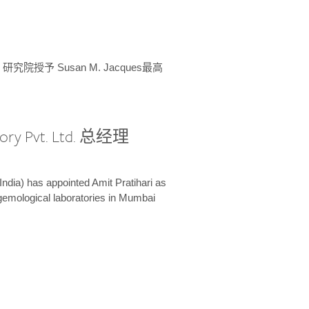
授予 Susan M. Jacques最高
ory Pvt. Ltd. 总经理
India) has appointed Amit Pratihari as
 gemological laboratories in Mumbai