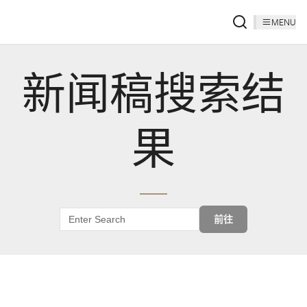
MENU
新闻稿搜索结
果
前往