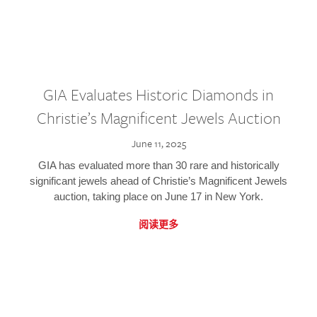
GIA Evaluates Historic Diamonds in
Christie’s Magnificent Jewels Auction
June 11, 2025
GIA has evaluated more than 30 rare and historically
significant jewels ahead of Christie’s Magnificent Jewels
auction, taking place on June 17 in New York.
阅读更多