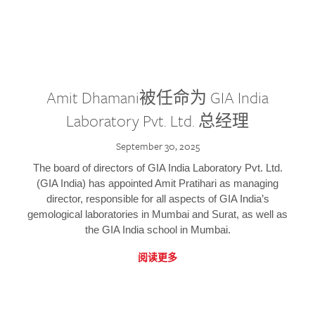
Amit Dhamani被任命为 GIA India
Laboratory Pvt. Ltd. 总经理
September 30, 2025
The board of directors of GIA India Laboratory Pvt. Ltd.
(GIA India) has appointed Amit Pratihari as managing
director, responsible for all aspects of GIA India’s
gemological laboratories in Mumbai and Surat, as well as
the GIA India school in Mumbai.
阅读更多