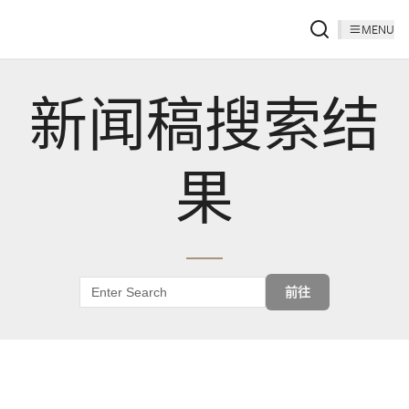
MENU
新闻稿搜索结
果
前往