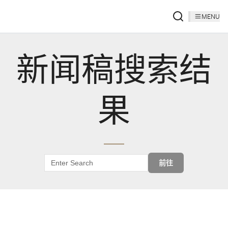
MENU
新闻稿搜索结
果
前往