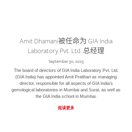
Amit Dhamani被任命为 GIA India
Laboratory Pvt. Ltd. 总经理
September 30, 2025
The board of directors of GIA India Laboratory Pvt. Ltd.
(GIA India) has appointed Amit Pratihari as managing
director, responsible for all aspects of GIA India’s
gemological laboratories in Mumbai and Surat, as well as
the GIA India school in Mumbai.
阅读更多