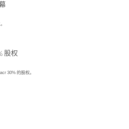
开幕
生。
% 股权
cr 30% 的股权。