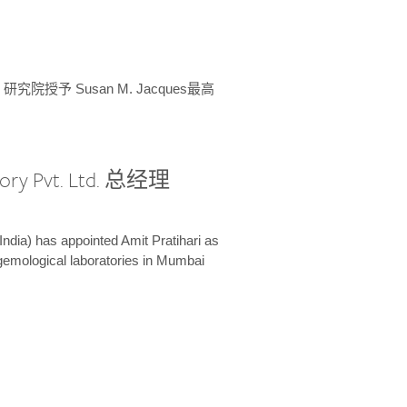
授予 Susan M. Jacques最高
ory Pvt. Ltd. 总经理
India) has appointed Amit Pratihari as
 gemological laboratories in Mumbai