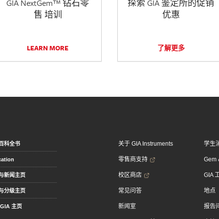
GIA NextGem™ 钻石零
探索 GIA 鉴定所的促销
售 培训
优惠
LEARN MORE
了解更多
关于 GIA Instruments
学生
百科全书
零售商支持
Gem &
ation
校区商店
GIA
与新闻主页
常见问答
地点
与分级主页
新闻室
报告
GIA 主页