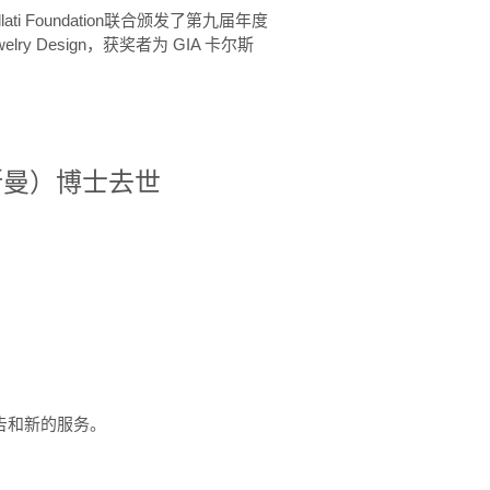
ellati Foundation联合颁发了第九届年度
 in Jewelry Design，获奖者为 GIA 卡尔斯
治·罗斯曼）博士去世
定报告和新的服务。