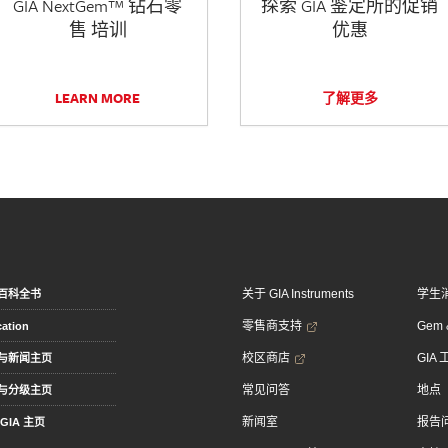
GIA NextGem™ 钻石零
探索 GIA 鉴定所的促销
售 培训
优惠
LEARN MORE
了解更多
关于 GIA Instruments
学生
百科全书
零售商支持
Gem &
ation
校区商店
GIA
与新闻主页
常见问答
地点
与分级主页
新闻室
报告
GIA 主页