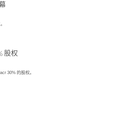
开幕
生。
% 股权
cr 30% 的股权。