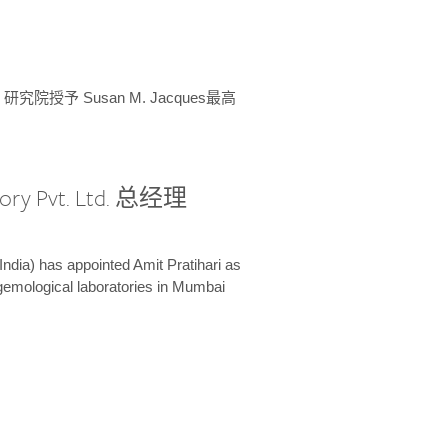
授予 Susan M. Jacques最高
ory Pvt. Ltd. 总经理
India) has appointed Amit Pratihari as
 gemological laboratories in Mumbai