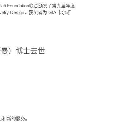
ellati Foundation联合颁发了第九届年度
 in Jewelry Design，获奖者为 GIA 卡尔斯
治·罗斯曼）博士去世
定报告和新的服务。