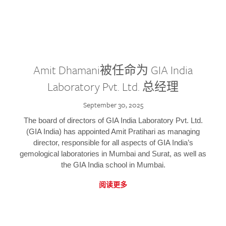
Amit Dhamani被任命为 GIA India
Laboratory Pvt. Ltd. 总经理
September 30, 2025
The board of directors of GIA India Laboratory Pvt. Ltd.
(GIA India) has appointed Amit Pratihari as managing
director, responsible for all aspects of GIA India’s
gemological laboratories in Mumbai and Surat, as well as
the GIA India school in Mumbai.
阅读更多