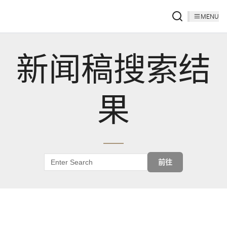
MENU
新闻稿搜索结
果
前往