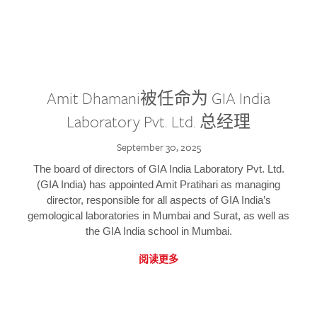
Amit Dhamani被任命为 GIA India
Laboratory Pvt. Ltd. 总经理
September 30, 2025
The board of directors of GIA India Laboratory Pvt. Ltd.
(GIA India) has appointed Amit Pratihari as managing
director, responsible for all aspects of GIA India’s
gemological laboratories in Mumbai and Surat, as well as
the GIA India school in Mumbai.
阅读更多