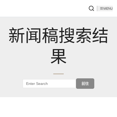
MENU
新闻稿搜索结
果
前往