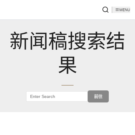
MENU
新闻稿搜索结
果
前往