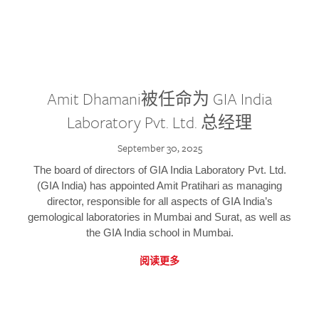
Amit Dhamani被任命为 GIA India
Laboratory Pvt. Ltd. 总经理
September 30, 2025
The board of directors of GIA India Laboratory Pvt. Ltd.
(GIA India) has appointed Amit Pratihari as managing
director, responsible for all aspects of GIA India’s
gemological laboratories in Mumbai and Surat, as well as
the GIA India school in Mumbai.
阅读更多