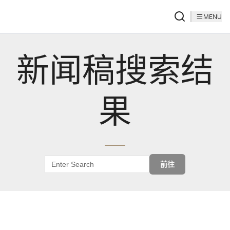
MENU
新闻稿搜索结
果
前往