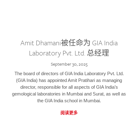
Amit Dhamani被任命为 GIA India
Laboratory Pvt. Ltd. 总经理
September 30, 2025
The board of directors of GIA India Laboratory Pvt. Ltd.
(GIA India) has appointed Amit Pratihari as managing
director, responsible for all aspects of GIA India’s
gemological laboratories in Mumbai and Surat, as well as
the GIA India school in Mumbai.
阅读更多