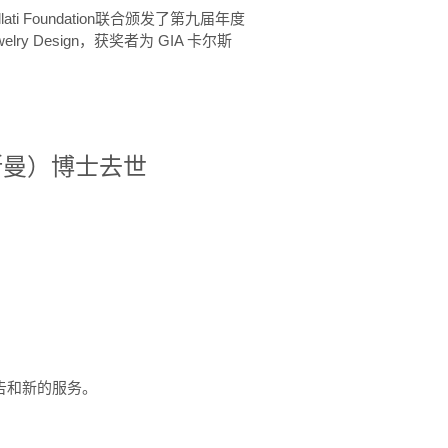
ellati Foundation联合颁发了第九届年度
 in Jewelry Design，获奖者为 GIA 卡尔斯
治·罗斯曼）博士去世
定报告和新的服务。