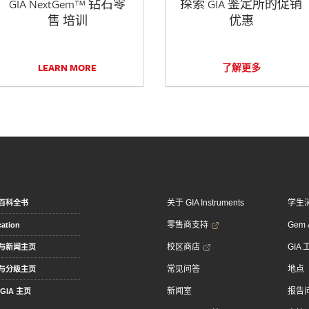
GIA NextGem™ 钻石零
探索 GIA 鉴定所的促销
售 培训
优惠
LEARN MORE
了解更多
关于 GIA Instruments
学生
百科全书
零售商支持
Gem &
ation
校区商店
GIA
与新闻主页
常见问答
地点
与分级主页
新闻室
报告
GIA 主页