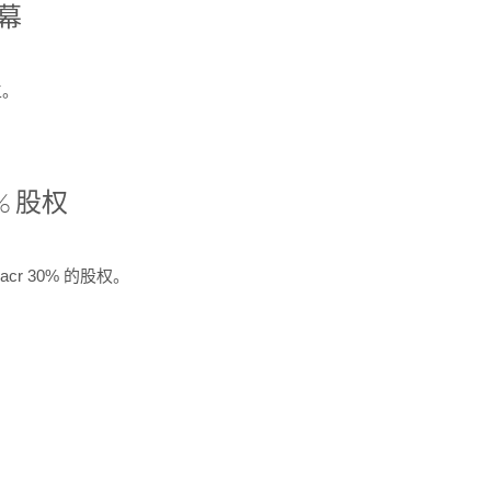
开幕
生。
% 股权
cr 30% 的股权。