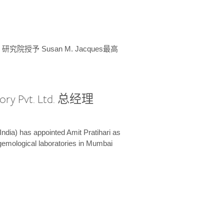
授予 Susan M. Jacques最高
ory Pvt. Ltd. 总经理
India) has appointed Amit Pratihari as
 gemological laboratories in Mumbai