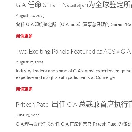
GIA 任命 Sriram Natarajan为全
August 20, 2025
曾任 GIA 印度鉴定所（GIA India）董事总经理的 Sriram 'Ra
阅读更多
Two Exciting Panels Featured at AGS x GI
August 17, 2025
Industry leaders and some of GIA’s most experienced gemolog
expertise and insights with participants at Converge.
阅读更多
Pritesh Patel 出任 GIA 总裁兼首席执行
June 19, 2025
GIA 理事会已任命现任 GIA 首席运营官 Pritesh Patel