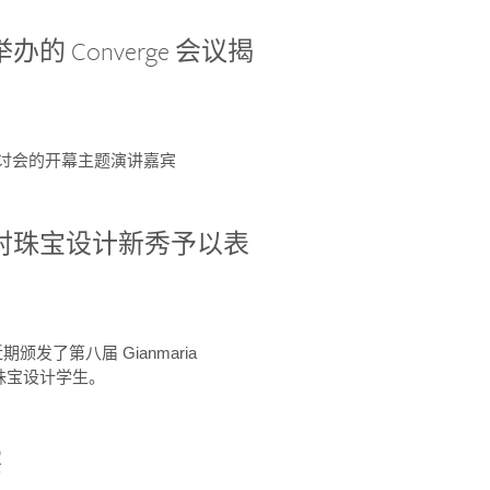
办的 Converge 会议揭
ge 研讨会的开幕主题演讲嘉宾
GIA 共同对珠宝设计新秀予以表
于近期颁发了第八届 Gianmaria
A 珠宝设计学生。
察