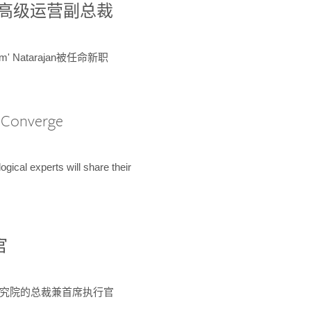
球鉴定所高级运营副总裁
m' Natarajan被任命新职
A Converge
ical experts will share their
官
 为该研究院的总裁兼首席执行官