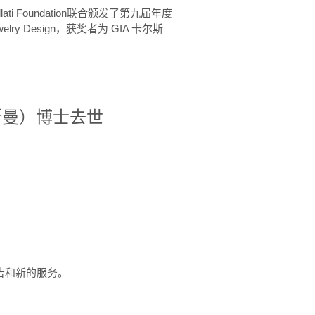
ellati Foundation联合颁发了第九届年度
 in Jewelry Design，获奖者为 GIA 卡尔斯
治·罗斯曼）博士去世
定报告和新的服务。