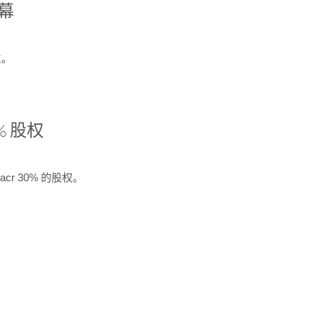
开幕
生。
% 股权
cr 30% 的股权。