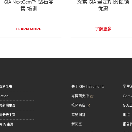
GIA NextGem™ 钻石零
探索 GIA 鉴定所的促销
售 培训
优惠
LEARN MORE
了解更多
关于 GIA Instruments
学生
百科全书
零售商支持
Gem &
ation
校区商店
GIA
与新闻主页
常见问答
地点
与分级主页
新闻室
报告
GIA 主页