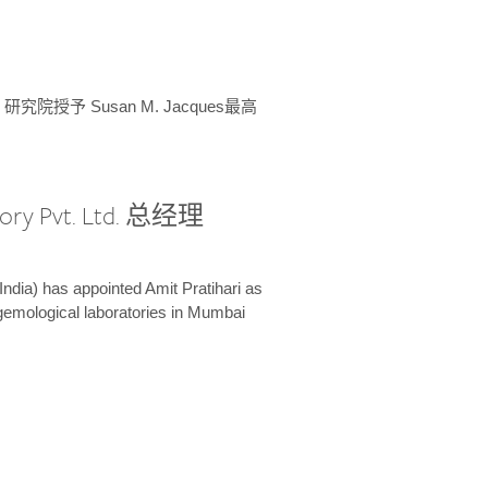
授予 Susan M. Jacques最高
ory Pvt. Ltd. 总经理
India) has appointed Amit Pratihari as
 gemological laboratories in Mumbai