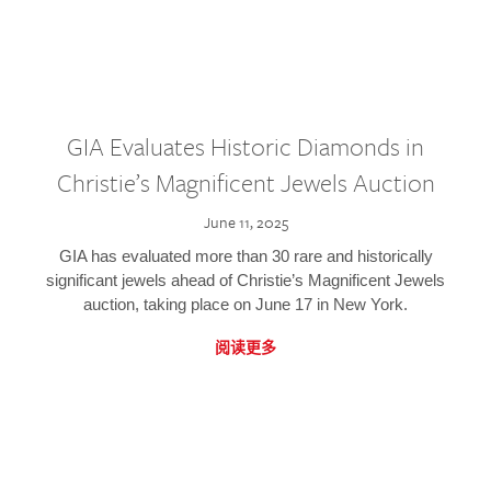
GIA Evaluates Historic Diamonds in
Christie’s Magnificent Jewels Auction
June 11, 2025
GIA has evaluated more than 30 rare and historically
significant jewels ahead of Christie’s Magnificent Jewels
auction, taking place on June 17 in New York.
阅读更多