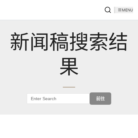
MENU
新闻稿搜索结
果
前往