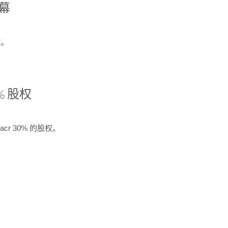
开幕
生。
% 股权
cr 30% 的股权。