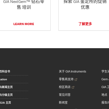
GIA NextGem™ 钻石零
探索 GIA 鉴定所的促销
售 培训
优惠
LEARN MORE
了解更多
关于 GIA Instruments
学生
百科全书
零售商支持
Gem &
ation
校区商店
GIA
与新闻主页
常见问答
地点
与分级主页
新闻室
报告
GIA 主页