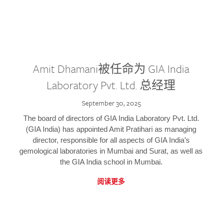
Amit Dhamani被任命为 GIA India
Laboratory Pvt. Ltd. 总经理
September 30, 2025
The board of directors of GIA India Laboratory Pvt. Ltd.
(GIA India) has appointed Amit Pratihari as managing
director, responsible for all aspects of GIA India’s
gemological laboratories in Mumbai and Surat, as well as
the GIA India school in Mumbai.
阅读更多