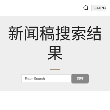
MENU
新闻稿搜索结
果
前往