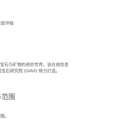
珠层评级
™ 体验宝石与矿物的奇妙世界。该在线信息
石研究院 (GIA®) 倾力打造。
务范围
范围。