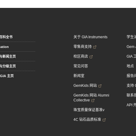
关于 GIA Instruments
学生
百科全书
零售商支持
Gem &
ation
校区商店
GIA
与新闻主页
常见问答
地点
与分级主页
新闻室
报告
GIA 主页
GemKids 网站
支持 
GemKids 网站 Alumni
联系
Collective
API
珠宝质量保证基准v
4C 钻石品质标准