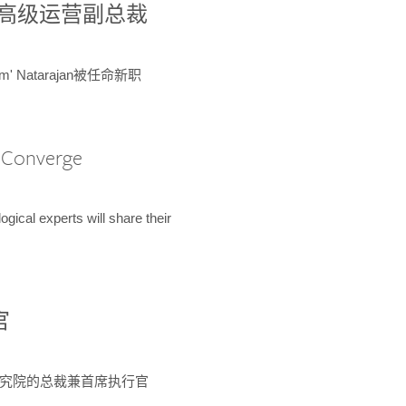
球鉴定所高级运营副总裁
m' Natarajan被任命新职
A Converge
ical experts will share their
官
 为该研究院的总裁兼首席执行官