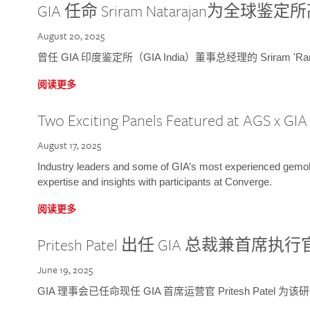
GIA 任命 Sriram Natarajan为全
August 20, 2025
曾任 GIA 印度鉴定所（GIA India）董事总经理的 Sriram 'Ra
阅读更多
Two Exciting Panels Featured at AGS x GI
August 17, 2025
Industry leaders and some of GIA’s most experienced gemolog
expertise and insights with participants at Converge.
阅读更多
Pritesh Patel 出任 GIA 总裁兼首席执行
June 19, 2025
GIA 理事会已任命现任 GIA 首席运营官 Pritesh Patel