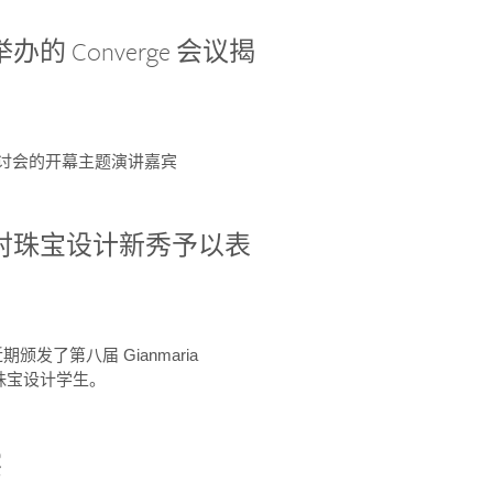
办的 Converge 会议揭
ge 研讨会的开幕主题演讲嘉宾
GIA 共同对珠宝设计新秀予以表
于近期颁发了第八届 Gianmaria
A 珠宝设计学生。
察