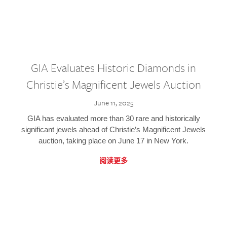
GIA Evaluates Historic Diamonds in
Christie’s Magnificent Jewels Auction
June 11, 2025
GIA has evaluated more than 30 rare and historically
significant jewels ahead of Christie’s Magnificent Jewels
auction, taking place on June 17 in New York.
阅读更多