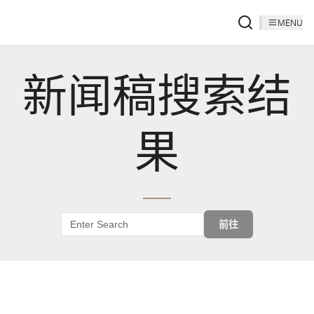
MENU
新闻稿搜索结
果
前往