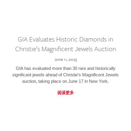
GIA Evaluates Historic Diamonds in
Christie’s Magnificent Jewels Auction
June 11, 2025
GIA has evaluated more than 30 rare and historically
significant jewels ahead of Christie’s Magnificent Jewels
auction, taking place on June 17 in New York.
阅读更多