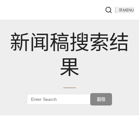
MENU
新闻稿搜索结
果
前往