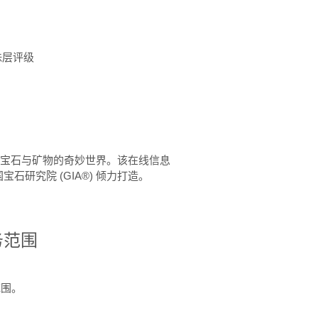
珠层评级
™ 体验宝石与矿物的奇妙世界。该在线信息
石研究院 (GIA®) 倾力打造。
务范围
范围。