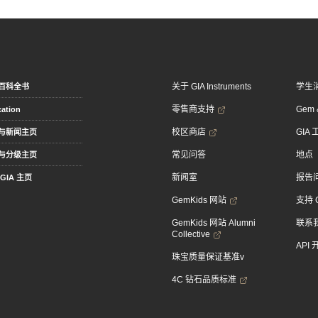
关于 GIA Instruments
学生
百科全书
零售商支持
Gem &
ation
校区商店
GIA
与新闻主页
常见问答
地点
与分级主页
新闻室
报告
GIA 主页
GemKids 网站
支持 
GemKids 网站 Alumni
联系
Collective
API
珠宝质量保证基准v
4C 钻石品质标准