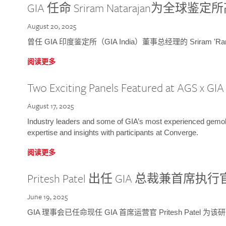
GIA 任命 Sriram Natarajan为全
August 20, 2025
曾任 GIA 印度鉴定所（GIA India）董事总经理的 Sriram 'Ra
阅读更多
Two Exciting Panels Featured at AGS x GI
August 17, 2025
Industry leaders and some of GIA’s most experienced gemolog
expertise and insights with participants at Converge.
阅读更多
Pritesh Patel 出任 GIA 总裁兼首席执行
June 19, 2025
GIA 理事会已任命现任 GIA 首席运营官 Pritesh Patel