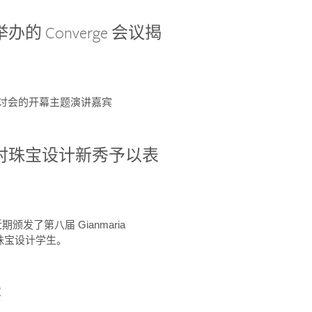
办的 Converge 会议揭
ge 研讨会的开幕主题演讲嘉宾
GIA 共同对珠宝设计新秀予以表
于近期颁发了第八届 Gianmaria
A 珠宝设计学生。
察