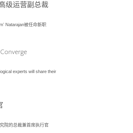
球鉴定所高级运营副总裁
m' Natarajan被任命新职
A Converge
ical experts will share their
官
 为该研究院的总裁兼首席执行官